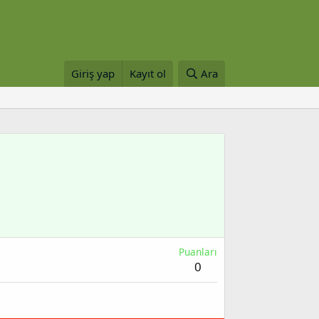
Giriş yap
Kayıt ol
Ara
Puanları
0