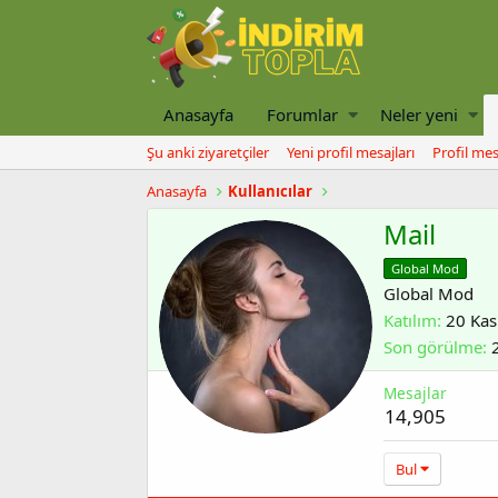
Anasayfa
Forumlar
Neler yeni
Şu anki ziyaretçiler
Yeni profil mesajları
Profil mes
Anasayfa
Kullanıcılar
Mail
Global Mod
Global Mod
Katılım
20 Kas
Son görülme
Mesajlar
14,905
Bul