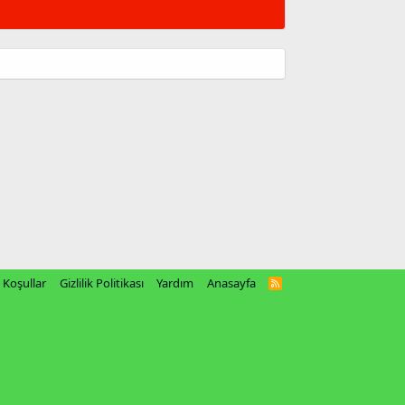
Koşullar
Gizlilik Politikası
Yardım
Anasayfa
R
S
S