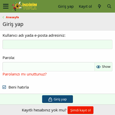
Giriş yap
Kayıt ol
Anasayfa
Giriş yap
Kullanıcı adı yada e-posta adresiniz
Parola
Show
Parolanızı mı unuttunuz?
Beni hatırla
Giriş yap
Kayıtlı hesabınız yok mu?
Şimdi kayıt ol