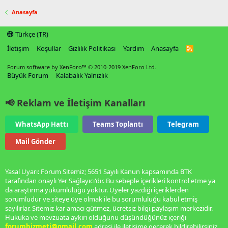
Anasayfa
Türkçe (TR)
İletişim
Koşullar
Gizlilik Politikası
Yardım
Anasayfa
R
S
S
Forum software by XenForo™
© 2010-2019 XenForo Ltd.
Büyük Forum
Kalabalık Yalnızlık
📢 Reklam ve İletişim Kanalları
WhatsApp Hattı
Teams Toplantı
Telegram
Mail Gönder
Yasal Uyarı: Forum Sitemiz; 5651 Sayılı Kanun kapsamında BTK
tarafından onaylı Yer Sağlayıcı'dır. Bu sebeple içerikleri kontrol etme ya
da araştırma yükümlülüğü yoktur. Üyeler yazdığı içeriklerden
sorumludur ve siteye üye olmak ile bu sorumluluğu kabul etmiş
sayılırlar. Sitemiz kar amacı gütmez, ücretsiz bilgi paylaşım merkezidir.
Hukuka ve mevzuata aykırı olduğunu düşündüğünüz içeriği
forumhizmeti@gmail.com
adresi ile iletişime geçerek bildirebilirsiniz.