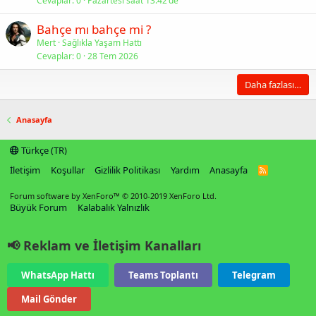
Cevaplar
0
Pazartesi saat 13:42'de
Bahçe mı bahçe mi ?
Mert
Sağlıkla Yaşam Hattı
Cevaplar
0
28 Tem 2026
Daha fazlası…
Anasayfa
Türkçe (TR)
İletişim
Koşullar
Gizlilik Politikası
Yardım
Anasayfa
R
S
S
Forum software by XenForo™
© 2010-2019 XenForo Ltd.
Büyük Forum
Kalabalık Yalnızlık
📢 Reklam ve İletişim Kanalları
WhatsApp Hattı
Teams Toplantı
Telegram
Mail Gönder