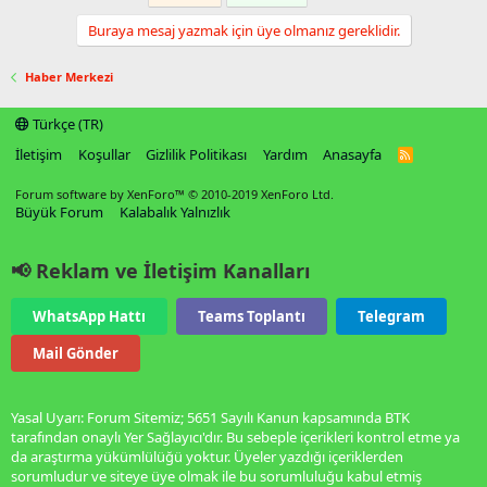
Buraya mesaj yazmak için üye olmanız gereklidir.
Haber Merkezi
Türkçe (TR)
İletişim
Koşullar
Gizlilik Politikası
Yardım
Anasayfa
R
S
S
Forum software by XenForo™
© 2010-2019 XenForo Ltd.
Büyük Forum
Kalabalık Yalnızlık
📢 Reklam ve İletişim Kanalları
WhatsApp Hattı
Teams Toplantı
Telegram
Mail Gönder
Yasal Uyarı: Forum Sitemiz; 5651 Sayılı Kanun kapsamında BTK
tarafından onaylı Yer Sağlayıcı'dır. Bu sebeple içerikleri kontrol etme ya
da araştırma yükümlülüğü yoktur. Üyeler yazdığı içeriklerden
sorumludur ve siteye üye olmak ile bu sorumluluğu kabul etmiş