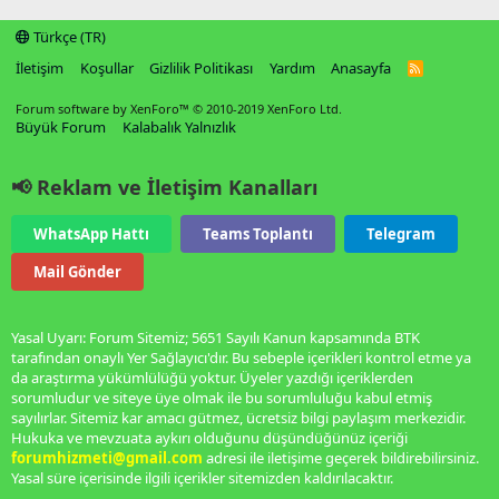
Türkçe (TR)
İletişim
Koşullar
Gizlilik Politikası
Yardım
Anasayfa
R
S
S
Forum software by XenForo™
© 2010-2019 XenForo Ltd.
Büyük Forum
Kalabalık Yalnızlık
📢 Reklam ve İletişim Kanalları
WhatsApp Hattı
Teams Toplantı
Telegram
Mail Gönder
Yasal Uyarı: Forum Sitemiz; 5651 Sayılı Kanun kapsamında BTK
tarafından onaylı Yer Sağlayıcı'dır. Bu sebeple içerikleri kontrol etme ya
da araştırma yükümlülüğü yoktur. Üyeler yazdığı içeriklerden
sorumludur ve siteye üye olmak ile bu sorumluluğu kabul etmiş
sayılırlar. Sitemiz kar amacı gütmez, ücretsiz bilgi paylaşım merkezidir.
Hukuka ve mevzuata aykırı olduğunu düşündüğünüz içeriği
forumhizmeti@gmail.com
adresi ile iletişime geçerek bildirebilirsiniz.
Yasal süre içerisinde ilgili içerikler sitemizden kaldırılacaktır.