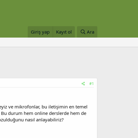
Giriş yap
Kayıt ol
Ara
#1
eyiz ve mikrofonlar, bu iletişimin en temel
yor. Bu durum hem online derslerde hem de
ozulduğunu nasıl anlayabiliriz?