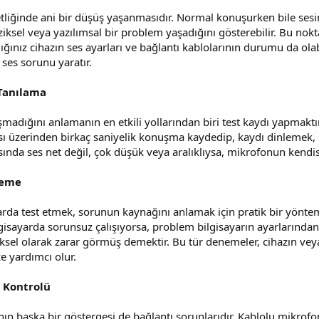
etliğinde ani bir düşüş yaşanmasıdır. Normal konuşurken bile sesin 
iksel veya yazılımsal bir problem yaşadığını gösterebilir. Bu nok
ığınız cihazın ses ayarları ve bağlantı kablolarının durumu da ola
ses sorunu yaratır.
 Tanılama
şmadığını anlamanın en etkili yollarından biri test kaydı yapmaktı
ı üzerinden birkaç saniyelik konuşma kaydedip, kaydı dinlemek,
asında ses net değil, çok düşük veya aralıklıysa, mikrofonun kendis
neme
arda test etmek, sorunun kaynağını anlamak için pratik bir yönte
gisayarda sorunsuz çalışıyorsa, problem bilgisayarın ayarlarından
iksel olarak zarar görmüş demektir. Bu tür denemeler, cihazın ve
e yardımcı olur.
 Kontrolü
n başka bir göstergesi de bağlantı sorunlarıdır. Kablolu mikrofo