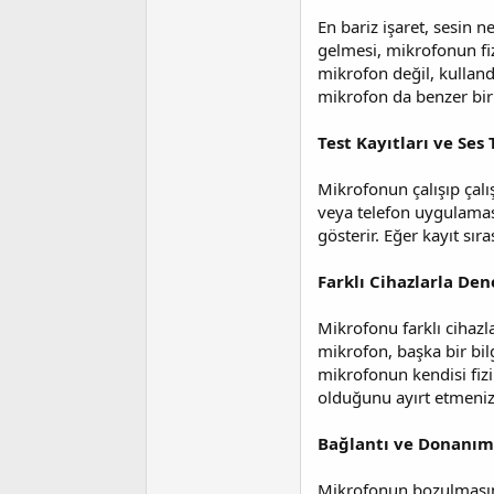
a
i
n
h
En bariz işaret, sesin n
i
gelmesi, mikrofonun fiz
mikrofon değil, kulland
mikrofon da benzer bir 
Test Kayıtları ve Ses
Mikrofonun çalışıp çalı
veya telefon uygulamas
gösterir. Eğer kayıt sır
Farklı Cihazlarla De
Mikrofonu farklı cihazl
mikrofon, başka bir bil
mikrofonun kendisi fiz
olduğunu ayırt etmeniz
Bağlantı ve Donanım
Mikrofonun bozulmasını