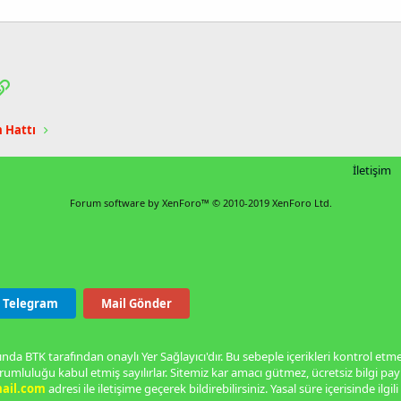
pp
osta
Link
m Hattı
İletişim
Forum software by XenForo™
© 2010-2019 XenForo Ltd.
Telegram
Mail Gönder
nda BTK tarafından onaylı Yer Sağlayıcı'dır. Bu sebeple içerikleri kontrol et
rumluluğu kabul etmiş sayılırlar. Sitemiz kar amacı gütmez, ücretsiz bilgi p
ail.com
adresi ile iletişime geçerek bildirebilirsiniz. Yasal süre içerisinde ilgili