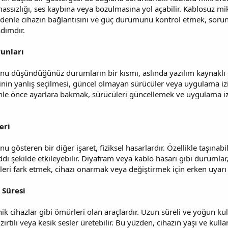
ssızlığı, ses kaybına veya bozulmasına yol açabilir. Kablosuz mi
nedenle cihazın bağlantısını ve güç durumunu kontrol etmek, soru
adımdır.
runları
 düşündüğünüz durumların bir kısmı, aslında yazılım kaynaklı ola
şinin yanlış seçilmesi, güncel olmayan sürücüler veya uygulama i
enle önce ayarlara bakmak, sürücüleri güncellemek ve uygulama i
eri
gösteren bir diğer işaret, fiziksel hasarlardır. Özellikle taşınab
ciddi şekilde etkileyebilir. Diyafram veya kablo hasarı gibi duruml
rtileri fark etmek, cihazı onarmak veya değiştirmek için erken uyarı 
 Süresi
ik cihazlar gibi ömürleri olan araçlardır. Uzun süreli ve yoğun ku
ırtılı veya kesik sesler üretebilir. Bu yüzden, cihazın yaşı ve kul