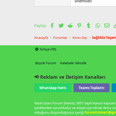
önemlidir.
Facebook
Twitter
Reddit
Pinterest
Tumblr
WhatsA
E-p
Paylaş:
Anasayfa
Forumlar
Konu Dışı
Sağlıkla Yaşa
Türkçe (TR)
Büyük Forum
Kalabalık Yalnızlık
📢 Reklam ve İletişim Kanalları
WhatsApp Hattı
Teams Toplantı
Yasal Uyarı: Forum Sitemiz; 5651 Sayılı Kanun kapsamı
içeriklerden sorumludur ve siteye üye olmak ile bu so
olduğunu düşündüğünüz içeriği
forumhizmeti@gm