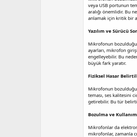
veya USB portunun tema
aralığı önemlidir. Bu 
anlamak için kritik bir 
Yazılım ve Sürücü So
Mikrofonun bozulduğunu
ayarları, mikrofon giri
engelleyebilir. Bu ned
büyük fark yaratır.
Fiziksel Hasar Belirtil
Mikrofonun bozulduğunu 
teması, ses kalitesini 
getirebilir. Bu tür beli
Bozulma ve Kullanım
Mikrofonlar da elektron
mikrofonlar, zamanla cız