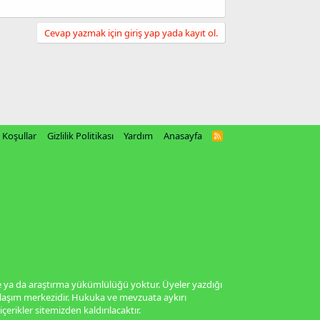
Cevap yazmak için giriş yap yada kayıt ol.
Koşullar
Gizlilik Politikası
Yardım
Anasayfa
R
S
S
me ya da araştırma yükümlülüğü yoktur. Üyeler yazdığı
aylaşım merkezidir. Hukuka ve mevzuata aykırı
 içerikler sitemizden kaldırılacaktır.