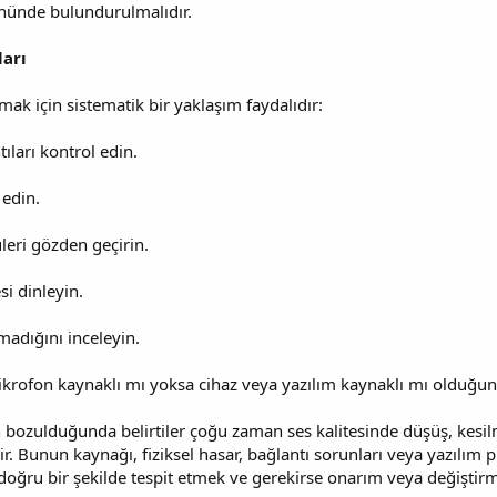
nünde bulundurulmalıdır.
arı
mak için sistematik bir yaklaşım faydalıdır:
ıları kontrol edin.
 edin.
üleri gözden geçirin.
si dinleyin.
madığını inceleyin.
rofon kaynaklı mı yoksa cihaz veya yazılım kaynaklı mı olduğunu 
bozulduğunda belirtiler çoğu zaman ses kalitesinde düşüş, kesilm
r. Bunun kaynağı, fiziksel hasar, bağlantı sorunları veya yazılım pr
oğru bir şekilde tespit etmek ve gerekirse onarım veya değiştirme 