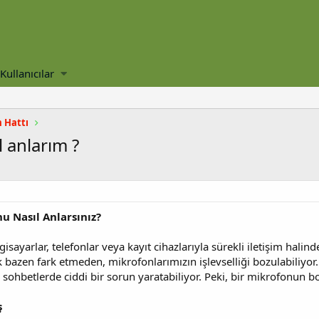
Kullanıcılar
m Hattı
 anlarım ?
 Nasıl Anlarsınız?
sayarlar, telefonlar veya kayıt cihazlarıyla sürekli iletişim halind
ak bazen fark etmeden, mikrofonlarımızın işlevselliği bozulabili
 sohbetlerde ciddi bir sorun yaratabiliyor. Peki, bir mikrofonun b
ş