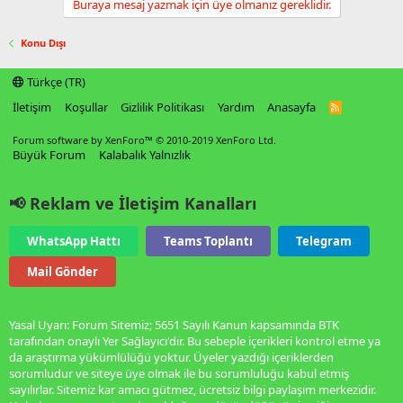
Buraya mesaj yazmak için üye olmanız gereklidir.
Konu Dışı
Türkçe (TR)
İletişim
Koşullar
Gizlilik Politikası
Yardım
Anasayfa
R
S
S
Forum software by XenForo™
© 2010-2019 XenForo Ltd.
Büyük Forum
Kalabalık Yalnızlık
📢 Reklam ve İletişim Kanalları
WhatsApp Hattı
Teams Toplantı
Telegram
Mail Gönder
Yasal Uyarı: Forum Sitemiz; 5651 Sayılı Kanun kapsamında BTK
tarafından onaylı Yer Sağlayıcı'dır. Bu sebeple içerikleri kontrol etme ya
da araştırma yükümlülüğü yoktur. Üyeler yazdığı içeriklerden
sorumludur ve siteye üye olmak ile bu sorumluluğu kabul etmiş
sayılırlar. Sitemiz kar amacı gütmez, ücretsiz bilgi paylaşım merkezidir.