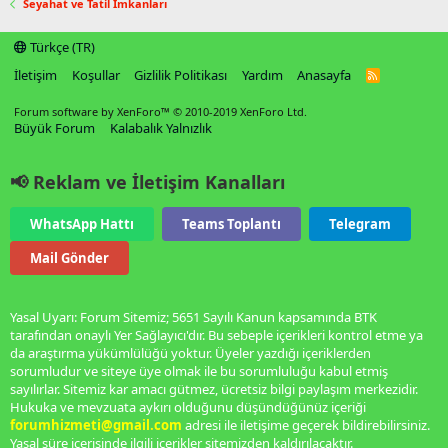
Seyahat ve Tatil İmkanları
Türkçe (TR)
İletişim
Koşullar
Gizlilik Politikası
Yardım
Anasayfa
R
S
S
Forum software by XenForo™
© 2010-2019 XenForo Ltd.
Büyük Forum
Kalabalık Yalnızlık
📢 Reklam ve İletişim Kanalları
WhatsApp Hattı
Teams Toplantı
Telegram
Mail Gönder
Yasal Uyarı: Forum Sitemiz; 5651 Sayılı Kanun kapsamında BTK
tarafından onaylı Yer Sağlayıcı'dır. Bu sebeple içerikleri kontrol etme ya
da araştırma yükümlülüğü yoktur. Üyeler yazdığı içeriklerden
sorumludur ve siteye üye olmak ile bu sorumluluğu kabul etmiş
sayılırlar. Sitemiz kar amacı gütmez, ücretsiz bilgi paylaşım merkezidir.
Hukuka ve mevzuata aykırı olduğunu düşündüğünüz içeriği
forumhizmeti@gmail.com
adresi ile iletişime geçerek bildirebilirsiniz.
Yasal süre içerisinde ilgili içerikler sitemizden kaldırılacaktır.