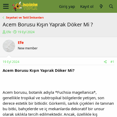
Giriş yap
Kayıt ol
Seyahat ve Tatil İmkanları
Acem Borusu Kışın Yaprak Döker Mi ?
K
B
Efe
19 Eyl 2024
o
a
n
ş
Efe
u
l
New member
y
a
u
n
b
g
19 Eyl 2024
#1
a
ı
ş
ç
Acem Borusu Kışın Yaprak Döker Mi?
l
t
a
a
t
r
a
i
Acem borusu, botanik adıyla *Fuchsia magellanica*,
n
h
genellikle tropikal ve subtropikal bölgelerde yetişen, son
i
derece estetik bir bitkidir. Görkemli, sarkık çiçekleri ile tanınan
bu bitki, bahçelerde ve iç mekanlarda dekoratif bir unsur
olarak sıklıkla tercih edilmektedir. Ancak, özellikle kış